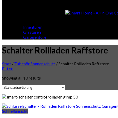
Smart Home
Smart Home - All in One Cont
Innentüren
Glastüren
Garagentore
Schalter Rollladen Raffstore
Start
/
Zubehör Sonnenschutz
/
Schalter Rollladen Raffstore
Filter
Showing all 10 results
Schnellansicht