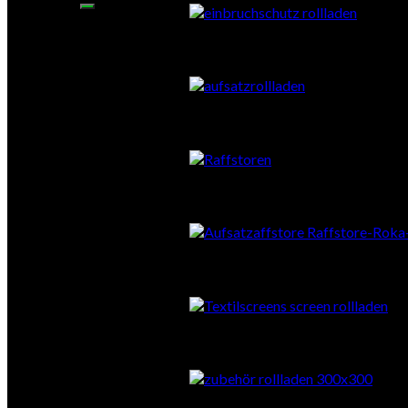
Aufsatzrollläden
Vorbauraffstore
Aufsatzraffstore
Textilscreens
Zubehör Sonnenschutz