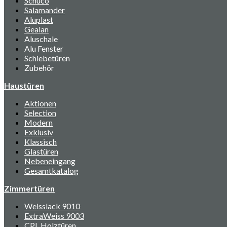
Schüco
Salamander
Aluplast
Gealan
Aluschale
Alu Fenster
Schiebetüren
Zubehör
Haustüren
Aktionen
Selection
Modern
Exklusiv
Klassisch
Glastüren
Nebeneingang
Gesamtkatalog
Zimmertüren
Weisslack 9010
ExtraWeiss 9003
CPL Holztüren