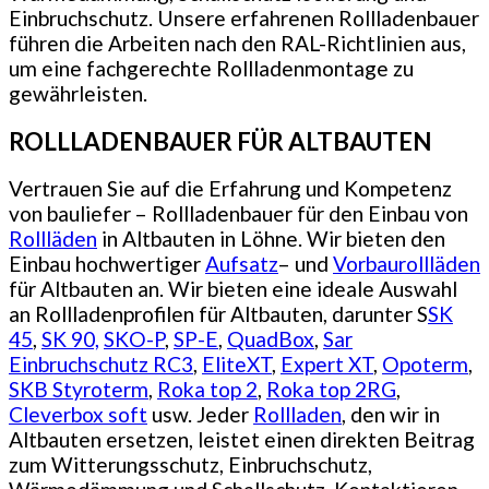
Einbruchschutz. Unsere erfahrenen Rollladenbauer
führen die Arbeiten nach den RAL-Richtlinien aus,
um eine fachgerechte Rollladenmontage zu
gewährleisten.
ROLLLADENBAUER FÜR ALTBAUTEN
Vertrauen Sie auf die Erfahrung und Kompetenz
von bauliefer – Rollladenbauer für den Einbau von
Rollläden
in Altbauten in Löhne. Wir bieten den
Einbau hochwertiger
Aufsatz
– und
Vorbaurollläden
für Altbauten an. Wir bieten eine ideale Auswahl
an Rollladenprofilen für Altbauten, darunter S
SK
45
,
SK 90,
SKO-P
,
SP-E
,
QuadBox
,
Sar
Einbruchschutz RC3
,
EliteXT
,
Expert XT
,
Opoterm
,
SKB Styroterm
,
Roka top 2
,
Roka top 2RG
,
Cleverbox soft
usw. Jeder
Rollladen
, den wir in
Altbauten ersetzen, leistet einen direkten Beitrag
zum Witterungsschutz, Einbruchschutz,