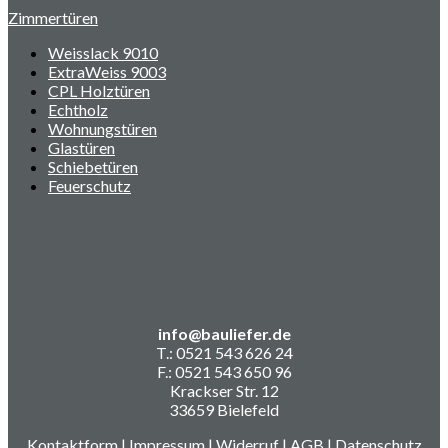
Zimmertüren
Weisslack 9010
ExtraWeiss 9003
CPL Holztüren
Echtholz
Wohnungstüren
Glastüren
Schiebetüren
Feuerschutz
info@bauliefer.de
T.: 0521 543 626 24
F.: 0521 543 650 96
Krackser Str. 12
33659 Bielefeld
Kontaktform
|
Impressum
|
Widerruf
|
AGB
|
Datenschutz