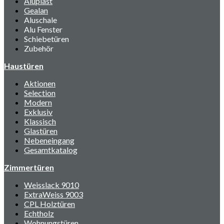
Aluplast
Gealan
Aluschale
Alu Fenster
Schiebetüren
Zubehör
Haustüren
Aktionen
Selection
Modern
Exklusiv
Klassisch
Glastüren
Nebeneingang
Gesamtkatalog
Zimmertüren
Weisslack 9010
ExtraWeiss 9003
CPL Holztüren
Echtholz
Wohnungstüren