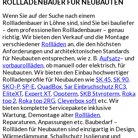
ROLLLADENBAUER FÜR NEUBAUTEN
Wenn Sie auf der Suche nach einem
Rollladenbauer in Löhne sind, sind Sie bei bauliefer
– dem professionellen Rollladenbauer – genau
richtig. Wir bieten den Verkauf und die Montage
verschiedener
Rollläden
an, die den höchsten
Anforderungen und architektonischen Standards
für Neubauten entsprechen, wie z. B.
Aufsatz
– und
vorbaurollläden
, ob manuell oder elektrisch, für
Neubauten. Wir bieten den Einbau hochwertiger
Rollladenprofile für Neubauten wie
SK 45
,
SK 90,
SKO-P
,
SP-E
,
QuadBox
,
Sar Einbruchschutz RC3
,
EliteXT
,
Expert XT
,
Opoterm
,
SKB Styroterm
,
Roka
top 2
,
Roka top 2RG
,
Cleverbox soft
etc. Wir
bieten komplette Servicepakete inklusive
Wartung, Demontage alter
Rollläden
,
Reparaturen, Anpassungen etc. Baubedarf –
Rollläden für Neubauten sind einzigartig in Design,
Wärmedämmung, Schallschutz Isolierung und