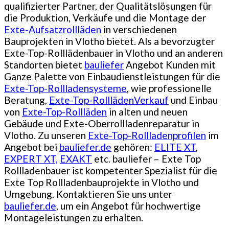
qualifizierter Partner, der Qualitätslösungen für
die Produktion, Verkäufe und die Montage der
Exte-Aufsatzrollläden
in verschiedenen
Bauprojekten in Vlotho bietet. Als a bevorzugter
Exte-Top-Rolllädenbauer in Vlotho und an anderen
Standorten bietet
bauliefer
Angebot Kunden mit
Ganze Palette von Einbaudienstleistungen für die
Exte-Top-Rollladensysteme
, wie professionelle
Beratung,
Exte-Top-RolllädenVerkauf
und Einbau
von
Exte-Top-Rollläden
in alten und neuen
Gebäude und Exte-Oberrollladenreparatur in
Vlotho. Zu unseren
Exte-Top-Rollladenprofilen
im
Angebot bei
bauliefer.de
gehören:
ELITE XT
,
EXPERT XT,
EXAKT
etc. bauliefer – Exte Top
Rollladenbauer ist kompetenter Spezialist für die
Exte Top Rollladenbauprojekte in Vlotho und
Umgebung. Kontaktieren Sie uns unter
bauliefer.de
, um ein Angebot für hochwertige
Montageleistungen zu erhalten.