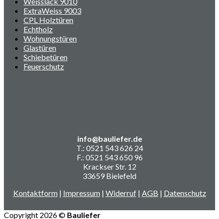
Weisslack 9010
ExtraWeiss 9003
CPL Holztüren
Echtholz
Wohnungstüren
Glastüren
Schiebetüren
Feuerschutz
info@bauliefer.de
T.: 0521 543 626 24
F.: 0521 543 650 96
Krackser Str. 12
33659 Bielefeld
Kontaktform
|
Impressum
|
Widerruf
|
AGB
|
Datenschutz
Copyright 2026 ©
Bauliefer