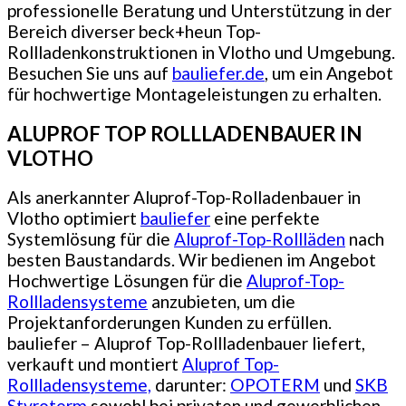
professionelle Beratung und Unterstützung in der
Bereich diverser beck+heun Top-
Rollladenkonstruktionen in Vlotho und Umgebung.
Besuchen Sie uns auf
bauliefer.de
, um ein Angebot
für hochwertige Montageleistungen zu erhalten.
ALUPROF TOP ROLLLADENBAUER IN
VLOTHO
Als anerkannter Aluprof-Top-Rolladenbauer in
Vlotho optimiert
bauliefer
eine perfekte
Systemlösung für die
Aluprof-Top-Rollläden
nach
besten Baustandards. Wir bedienen im Angebot
Hochwertige Lösungen für die
Aluprof-Top-
Rollladensysteme
anzubieten, um die
Projektanforderungen Kunden zu erfüllen.
bauliefer – Aluprof Top-Rollladenbauer liefert,
verkauft und montiert
Aluprof Top-
Rollladensysteme,
darunter:
OPOTERM
und
SKB
Styroterm
sowohl bei privaten und gewerblichen