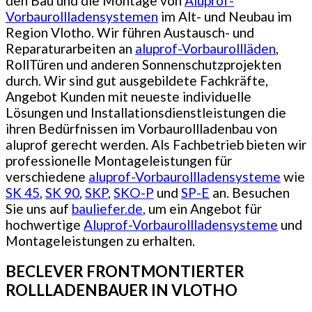
den Bau und die Montage von
Aluprof-
Vorbaurollladensystemen
im Alt- und Neubau im
Region Vlotho. Wir führen Austausch- und
Reparaturarbeiten an
aluprof-Vorbaurollläden
,
RollTüren und anderen Sonnenschutzprojekten
durch. Wir sind gut ausgebildete Fachkräfte,
Angebot Kunden mit neueste individuelle
Lösungen und Installationsdienstleistungen die
ihren Bedürfnissen im Vorbaurollladenbau von
aluprof gerecht werden. Als Fachbetrieb bieten wir
professionelle Montageleistungen für
verschiedene
aluprof-Vorbaurollladensysteme
wie
SK 45
,
SK 90
,
SKP
,
SKO-P
und
SP-E
an. Besuchen
Sie uns auf
bauliefer.de
, um ein Angebot für
hochwertige
Aluprof-Vorbaurollladensysteme
und
Montageleistungen zu erhalten.
BECLEVER FRONTMONTIERTER
ROLLLADENBAUER IN VLOTHO