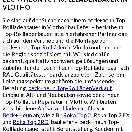
VLOTHO
Sie sind auf der Suche nach einem beck+heun Top-
Rollladenbauer in Vlotho? bauliefer – beck+heun
Top-Rollladenbauer ist ein erfahrener Partner das
sich auf den Vertrieb und die Montage von
beck+heun Top-Rollläde
n in Vlotho und rund um
die Region spezialisiert hat. Wir sind dafür
bekannt, qualitativ hochwertige Lösungen und
Zubehör für den beck+heun-Top-Rollladenbau nach
RAL-Qualitätsstandards anzubieten. Zu unserem
Leistungsspektrum gehören die umfassende
Beratung,
beck+heun Top-RolllädenVerkauf
,
Einbau in Alt- und Neubauten sowie beck+heun
Top-RolllädenReparatur in Vlotho. Wir bieten
verschiedene
Aufsatzrollladenprofile
von
Beck+Heun
an, wie z.B.:
Roka Top 2,
Roka Top 2 EX
und
Roka Top 2RG
. bauliefer – beck+heun Top-
Rollladenbauer steht Bereitstellung Kunden mit