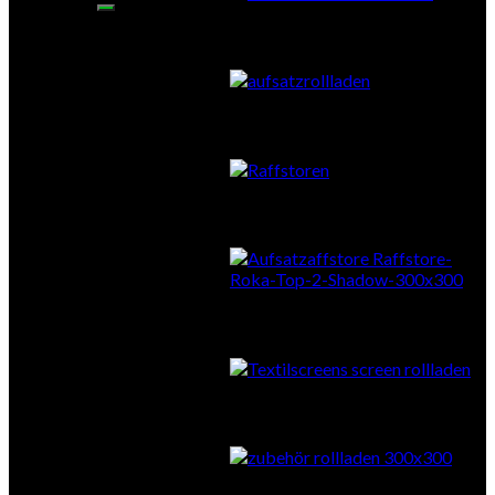
Aufsatzrollläden
Vorbauraffstore
Aufsatzraffstore
Textilscreens
Zubehör Sonnenschutz