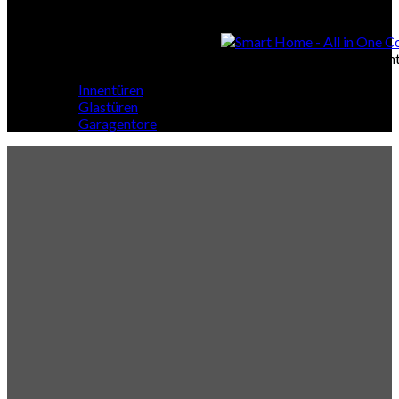
Smart Home
Smart Home - All in One Cont
Innentüren
Glastüren
Garagentore