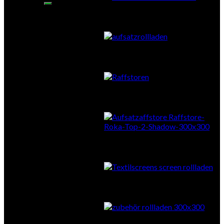
Aufsatzrollläden
Vorbauraffstore
Aufsatzraffstore
Textilscreens
Zubehör Sonnenschutz