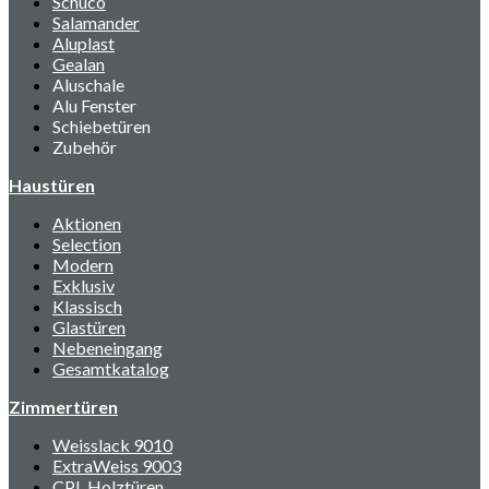
Schüco
Salamander
Aluplast
Gealan
Aluschale
Alu Fenster
Schiebetüren
Zubehör
Haustüren
Aktionen
Selection
Modern
Exklusiv
Klassisch
Glastüren
Nebeneingang
Gesamtkatalog
Zimmertüren
Weisslack 9010
ExtraWeiss 9003
CPL Holztüren