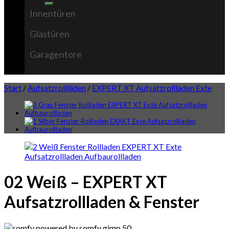
Innentüren
Glastüren
Garagentore
Start
/
Aufsatzrollläden
/
EXPERT XT Aufsatzrollladen Exte
02 Weiß – EXPERT XT
Aufsatzrollladen & Fenster