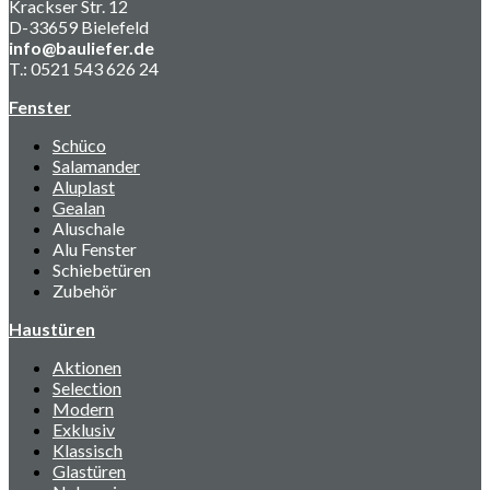
Krackser Str. 12
D-33659 Bielefeld
info@bauliefer.de
T.: 0521 543 626 24
Fenster
Schüco
Salamander
Aluplast
Gealan
Aluschale
Alu Fenster
Schiebetüren
Zubehör
Haustüren
Aktionen
Selection
Modern
Exklusiv
Klassisch
Glastüren