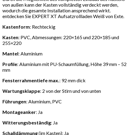
von außen kann der Kasten vollständig verdeckt werden,
wodurch die gesamte Installation ansprechend wirkt.
entdecken Sie EXPERT XT Aufsatzrollladen Weiß von Exte.
Kastenform
: Rechteckig
Kasten
: PVC, Abmessungen: 220×165 und 220×185 und
255×220
Mantel
: Aluminium
Profile
: Aluminium mit PU-Schaumfüllung, Höhe 39 mm – 52
mm
Fensterrahmentiefe max.
: 92 mm dick
Wartungsklappe
: 2 von der Stirn und von unten
Führungen
: Aluminium, PVC
Montageanker
: Ja
Witterungsbeständig
: Ja
Schalldämmung
(im Kasten): Ja