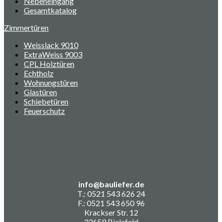
Nebeneingang
Gesamtkatalog
Zimmertüren
Weisslack 9010
ExtraWeiss 9003
CPL Holztüren
Echtholz
Wohnungstüren
Glastüren
Schiebetüren
Feuerschutz
info@bauliefer.de
T.: 0521 543 626 24
F.: 0521 543 650 96
Krackser Str. 12
33659 Bielefeld