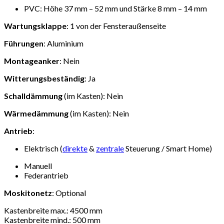
PVC: Höhe 37 mm – 52 mm und Stärke 8 mm – 14 mm
Wartungsklappe
: 1 von der Fensteraußenseite
Führungen
: Aluminium
Montageanker
: Nein
Witterungsbeständig
: Ja
Schalldämmung
(im Kasten): Nein
Wärmedämmung
(im Kasten): Nein
Antrieb
:
Elektrisch (
direkte
&
zentrale
Steuerung / Smart Home)
Manuell
Federantrieb
Moskitonetz
: Optional
Kastenbreite max.: 4500 mm
Kastenbreite mind.: 500 mm