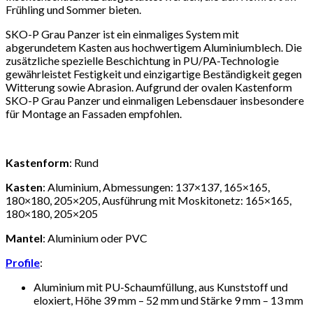
Frühling und Sommer bieten.
SKO-P Grau Panzer ist ein einmaliges System mit
abgerundetem Kasten aus hochwertigem Aluminiumblech. Die
zusätzliche spezielle Beschichtung in PU/PA-Technologie
gewährleistet Festigkeit und einzigartige Beständigkeit gegen
Witterung sowie Abrasion. Aufgrund der ovalen Kastenform
SKO-P Grau Panzer und einmaligen Lebensdauer insbesondere
für Montage an Fassaden empfohlen.
Kastenform
: Rund
Kasten
: Aluminium, Abmessungen: 137×137, 165×165,
180×180, 205×205, Ausführung mit Moskitonetz: 165×165,
180×180, 205×205
Mantel
: Aluminium oder PVC
Profile
:
Aluminium mit PU-Schaumfüllung, aus Kunststoff und
eloxiert, Höhe 39 mm – 52 mm und Stärke 9 mm – 13 mm