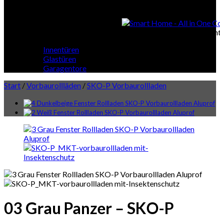
Smart Home
Smart Home - All in One Cont
Innentüren
Glastüren
Garagentore
Start
/
Vorbaurollläden
/
SKO-P Vorbaurollladen
03 Grau Panzer – SKO-P