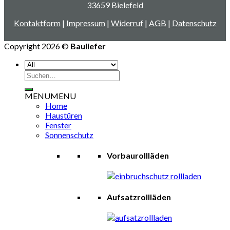
33659 Bielefeld
Kontaktform
|
Impressum
|
Widerruf
|
AGB
|
Datenschutz
Copyright 2026 ©
Bauliefer
Suchen
nach:
MENU
MENU
Home
Haustüren
Fenster
Sonnenschutz
Vorbaurollläden
Aufsatzrollläden