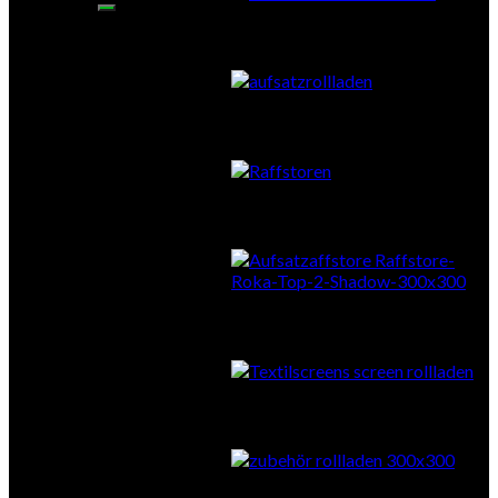
Aufsatzrollläden
Vorbauraffstore
Aufsatzraffstore
Textilscreens
Zubehör Sonnenschutz