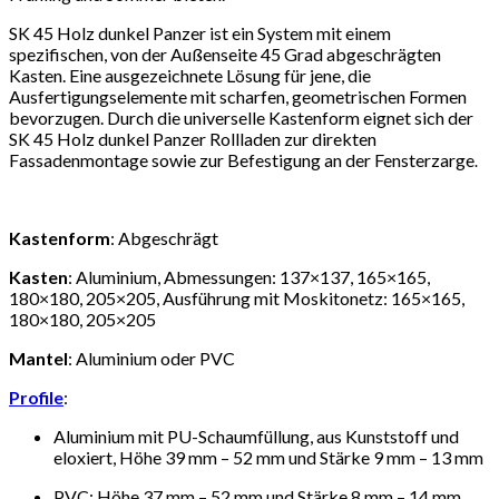
SK 45 Holz dunkel Panzer ist ein System mit einem
spezifischen, von der Außenseite 45 Grad abgeschrägten
Kasten. Eine ausgezeichnete Lösung für jene, die
Ausfertigungselemente mit scharfen, geometrischen Formen
bevorzugen. Durch die universelle Kastenform eignet sich der
SK 45 Holz dunkel Panzer Rollladen zur direkten
Fassadenmontage sowie zur Befestigung an der Fensterzarge
.
Kastenform
: Abgeschrägt
Kasten
: Aluminium, Abmessungen: 137×137, 165×165,
180×180, 205×205, Ausführung mit Moskitonetz: 165×165,
180×180, 205×205
Mantel
: Aluminium oder PVC
Profile
:
Aluminium mit PU-Schaumfüllung, aus Kunststoff und
eloxiert, Höhe 39 mm – 52 mm und Stärke 9 mm – 13 mm
PVC: Höhe 37 mm – 52 mm und Stärke 8 mm – 14 mm