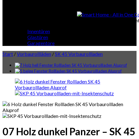
Smart Home
Smart Home - All in One Cont
Innentüren
Glastüren
Garagentore
Start
/
Vorbaurollläden
/
SK 45 Vorbaurollladen
07 Holz dunkel Panzer – SK 45