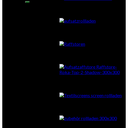
Aufsatzrollläden
Vorbauraffstore
Aufsatzraffstore
Textilscreens
Zubehör Sonnenschutz