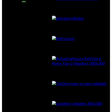
Aufsatzrollläden
Vorbauraffstore
Aufsatzraffstore
Textilscreens
Zubehör Sonnenschutz