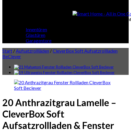
Smart Home
Smart Home - All in One Cont
Innentüren
Glastüren
Garagentore
Start
/
Aufsatzrollläden
/
CleverBox Soft Aufsatzrollladen
BeClever
20 Anthrazitgrau Lamelle –
CleverBox Soft
Aufsatzrollladen & Fenster