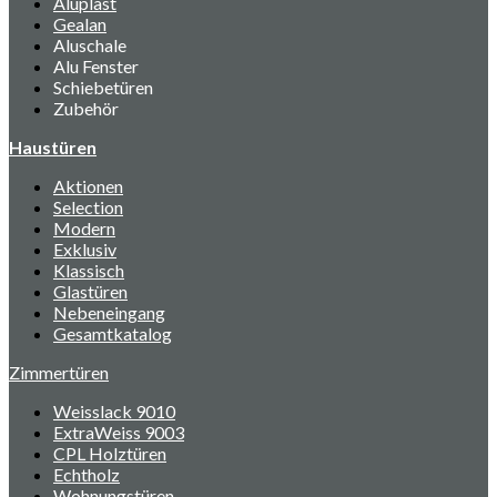
Aluplast
Gealan
Aluschale
Alu Fenster
Schiebetüren
Zubehör
Haustüren
Aktionen
Selection
Modern
Exklusiv
Klassisch
Glastüren
Nebeneingang
Gesamtkatalog
Zimmertüren
Weisslack 9010
ExtraWeiss 9003
CPL Holztüren
Echtholz
Wohnungstüren