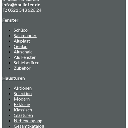
info@bauliefer.de
T.: 0521 543 626 24
Fenster
Schüco
Salamander
Aluplast
Gealan
Aluschale
Alu Fenster
Schiebetüren
Zubehör
Haustüren
Aktionen
Selection
Modern
Exklusiv
Klassisch
Glastüren
Nebeneingang
Gesamtkatalog