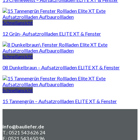
Schnellansicht
12 Grün- Aufsatzrollladen ELITE XT & Fenster
Schnellansicht
08 Dunkelbraun – Aufsatzrollladen ELITE XT & Fenster
Schnellansicht
15 Tannengrün – Aufsatzrollladen ELITE XT & Fenster
info@bauliefer.de
T.: 0521 543 626 24
F.: 0521 543 650 96