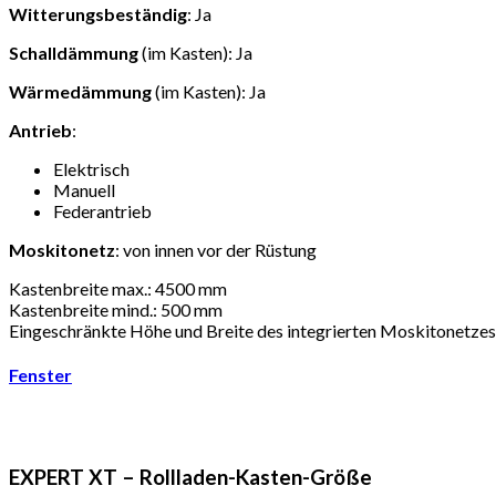
Witterungsbeständig
: Ja
Schalldämmung
(im Kasten): Ja
Wärmedämmung
(im Kasten): Ja
Antrieb
:
Elektrisch
Manuell
Federantrieb
Moskitonetz
: von innen vor der Rüstung
Kastenbreite max.: 4500 mm
Kastenbreite mind.: 500 mm
Eingeschränkte Höhe und Breite des integrierten Moskitonetzes
Fenster
EXPERT XT – Rollladen-Kasten-Größe