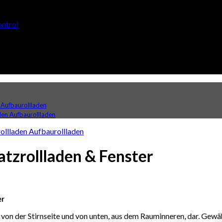
rol
tzrollladen & Fenster
er
 von der Stirnseite und von unten, aus dem Rauminneren, dar. Gew