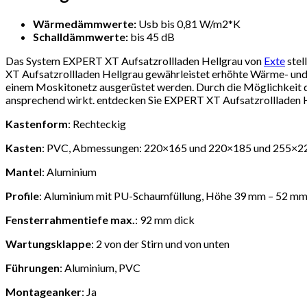
Wärmedämmwerte:
Usb bis 0,81 W/m2*K
Schalldämmwerte:
bis 45 dB
Das System EXPERT XT Aufsatzrollladen Hellgrau von
Exte
stel
XT Aufsatzrollladen Hellgrau gewährleistet erhöhte Wärme- und 
einem Moskitonetz ausgerüstet werden. Durch die Möglichkeit d
ansprechend wirkt. entdecken Sie EXPERT XT Aufsatzrollladen H
Kastenform
: Rechteckig
Kasten
: PVC, Abmessungen: 220×165 und 220×185 und 255×2
Mantel
: Aluminium
Profile
: Aluminium mit PU-Schaumfüllung, Höhe 39 mm – 52 m
Fensterrahmentiefe max.
: 92 mm dick
Wartungsklappe
: 2 von der Stirn und von unten
Führungen
: Aluminium, PVC
Montageanker
: Ja