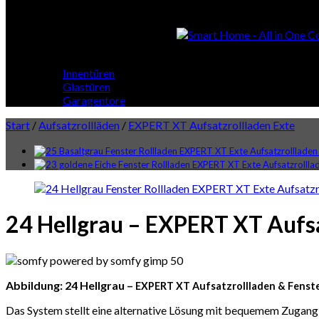
Smart Home
Smart Home - All in One Cont
Innentüren
Glastüren
Garagentore
Start
/
Aufsatzrollläden
/
EXPERT XT Aufsatzrollladen Exte
24 Hellgrau – EXPERT XT Aufsa
Abbildung: 24 Hellgrau –
EXPERT XT
Aufsatzrollladen & Fenst
Das System stellt eine alternative Lösung mit bequemem Zugang