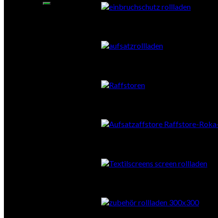
Aufsatzrollläden
Vorbauraffstore
Aufsatzraffstore
Textilscreens
Zubehör Sonnenschutz