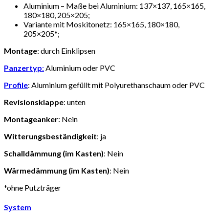
Aluminium – Maße bei Aluminium: 137×137, 165×165,
180×180, 205×205;
Variante mit Moskitonetz: 165×165, 180×180,
205×205*;
Montage
: durch Einklipsen
Panzertyp
:
Aluminium oder PVC
Profile
: Aluminium gefüllt mit Polyurethanschaum oder PVC
Revisionsklappe
: unten
Montageanker
: Nein
Witterungsbeständigkeit
: ja
Schalldämmung (im Kasten)
: Nein
Wärmedämmung (im Kasten)
: Nein
*ohne Putzträger
System