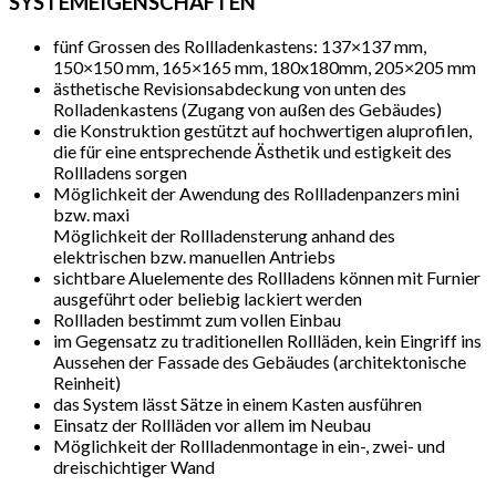
SYSTEMEIGENSCHAFTEN
fünf Grossen des Rollladenkastens: 137×137 mm,
150×150 mm, 165×165 mm, 180x180mm, 205×205 mm
ästhetische Revisionsabdeckung von unten des
Rolladenkastens (Zugang von außen des Gebäudes)
die Konstruktion gestützt auf hochwertigen aluprofilen,
die für eine entsprechende Ästhetik und estigkeit des
Rollladens sorgen
Möglichkeit der Awendung des Rollladenpanzers mini
bzw. maxi
Möglichkeit der Rollladensterung anhand des
elektrischen bzw. manuellen Antriebs
sichtbare Aluelemente des Rollladens können mit Furnier
ausgeführt oder beliebig lackiert werden
Rollladen bestimmt zum vollen Einbau
im Gegensatz zu traditionellen Rollläden, kein Eingriff ins
Aussehen der Fassade des Gebäudes (architektonische
Reinheit)
das System lässt Sätze in einem Kasten ausführen
Einsatz der Rollläden vor allem im Neubau
Möglichkeit der Rollladenmontage in ein-, zwei- und
dreischichtiger Wand