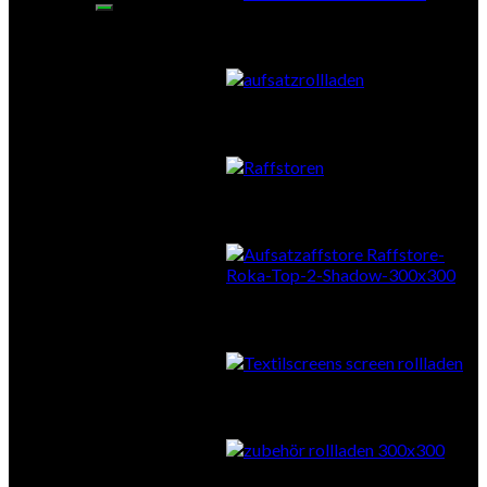
Aufsatzrollläden
Vorbauraffstore
Aufsatzraffstore
Textilscreens
Zubehör Sonnenschutz