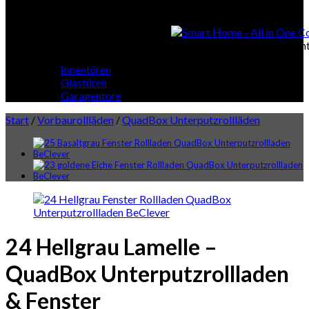
Smart Home
Smart Home - All in One Cont
Innentüren
Glastüren
Garagentore
Start
/
Vorbaurollläden
/
QuadBox Unterputzrollläden
24 Hellgrau Lamelle –
QuadBox Unterputzrollladen
& Fenster