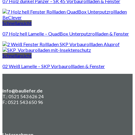
07 Holz dunkel Panzer – SK 45 Vorbaurollladen & Fenster
Schnellansicht
07 Holz hell Lamelle – QuadBox Unterputzrollladen & Fenster
Schnellansicht
02 Weiß Lamelle – SKP Vorbaurollladen & Fenster
info@bauliefer.de
T.: 0521 543 626 24
F.: 0521 543 650 96
Unternehmen