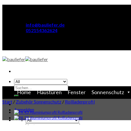
Skip
to
content
info@bauliefer.de
052154362624
Suchen
Home
Haustüren
Fenster
Sonnenschutz
nach:
Start
/
Zubehör Sonnenschutz
/
Rollladenprofil
Anmelden
Suchen
nach: