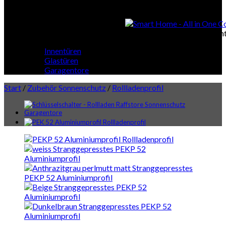
Smart Home
Smart Home - All in One Cont
Innentüren
Glastüren
Garagentore
Start
/
Zubehör Sonnenschutz
/
Rollladenprofil