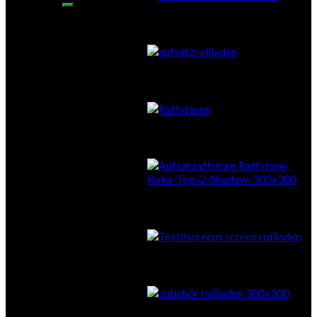
Aufsatzrollläden
Vorbauraffstore
Aufsatzraffstore
Textilscreens
Zubehör Sonnenschutz